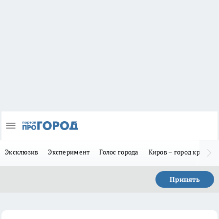
Эксклюзив
Эксперимент
Голос города
Киров – город красив
Принять