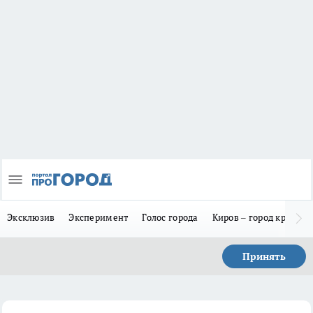
Эксклюзив
Эксперимент
Голос города
Киров – город красив
Принять