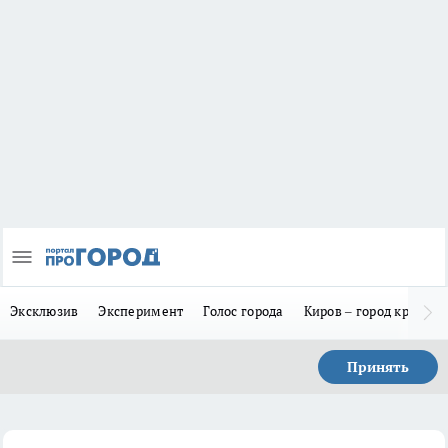
Эксклюзив
Эксперимент
Голос города
Киров – город красив
Принять