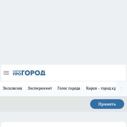
Эксклюзив
Эксперимент
Голос города
Киров – город красив
Принять