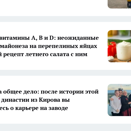
 витамины А, В и D: неожиданные
 майонеза на перепелиных яйцах
й рецепт летнего салата с ним
а общее дело: после истории этой
 династии из Кирова вы
есь о карьере на заводе