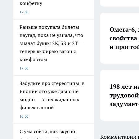
конфетку
17:30
Раньше покупала билеты
Омега-6,
наугад, пока не узнала, что
свойства
значат буквы 2К, 3Э и 2Т —
и просто
теперь выбираю вагон с
комфортом
17:30
Забудьте про стереотипы: в
198 лет н
Японии это уже давно не
трудовой
модно — 7 неожиданных
задумает
фишек ванной
16:30
С ума сойти, как вкусно!
Комментарии н