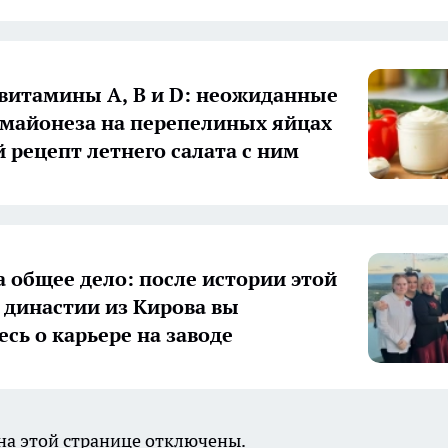
 витамины А, В и D: неожиданные
 майонеза на перепелиных яйцах
й рецепт летнего салата с ним
а общее дело: после истории этой
 династии из Кирова вы
есь о карьере на заводе
а этой странице отключены.