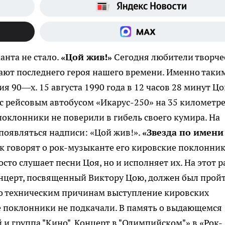
анта не стало.
«Цой жив!»
Сегодня любители творче
ают последнего героя нашего времени. Именно таки
я 90—х. 15 августа 1990 года в 12 часов 28 минут Ц
 с рейсовым автобусом «Икарус-250» на 35 километр
поклонники не поверили в гибель своего кумира. На
 появляться надписи: «Цой жив!».
«Звезда по имени
к говорят о рок-музыканте его кировские поклонник
осто слушает песни Цоя, но и исполняет их. На этот р
онцерт, посвященный Виктору Цою, должен был прой
 По техническим причинам выступление кировских
е поклонники не подкачали. В память о выдающемся
и группа "Кино". Концерт в "Олимпийском"» в «Рок-