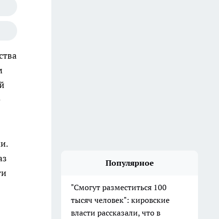
ства
м
ой
е
и.
аз
Популярное
ти
"Смогут разместиться 100
тысяч человек": кировские
власти рассказали, что в