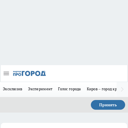
Эксклюзив
Эксперимент
Голос города
Киров – город красив
Принять