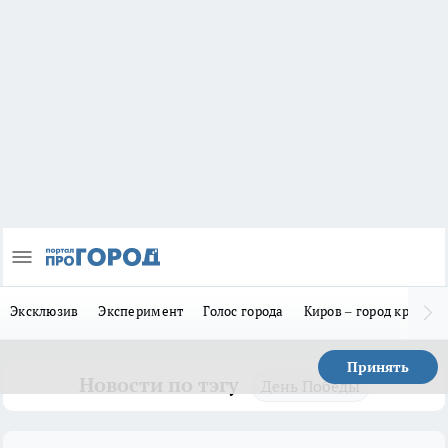
Эксклюзив
Эксперимент
Голос города
Киров – город красив
Принять
Новости по тэгу
День Победы