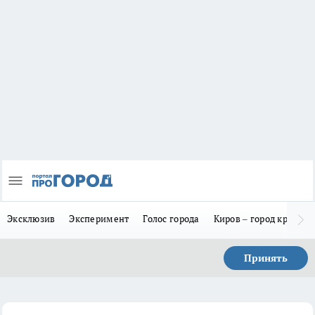
Эксклюзив
Эксперимент
Голос города
Киров – город красив
Принять