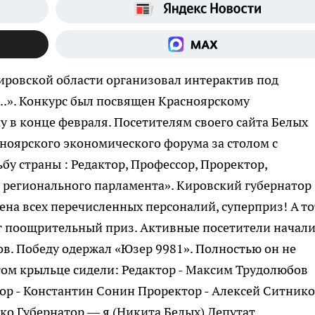
ировской области организовал интерактив под
.».
Конкурс был посвящен Красноярскому
 в конце февраля. Посетителям своего сайта Белых
сноярского экономического форума за столом с
бу страны : Редактор, Профессор, Проректор,
 регионального парламента». Кировский губернатор
ена всех перечисленных персоналий, суперприз! А то
чит поощрительный приз. Активные посетители начал
ов. Победу одержал «Юзер 9981». Полностью он не
латом крыльце сидели: Редактор - Максим Трудолюбов
сор - Константин Сонин Проректор - Алексей Ситник
ко Губернатор — я (Никита Белых) Депутат