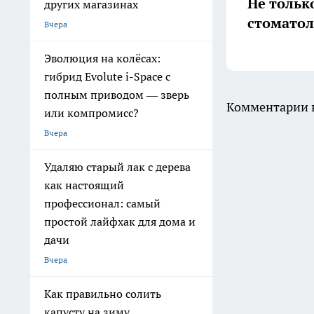
Не тольк
других магазинах
стоматол
Вчера
Эволюция на колёсах:
гибрид Evolute i-Space с
полным приводом — зверь
Комментарии н
или компромисс?
Вчера
Удаляю старый лак с дерева
как настоящий
профессионал: самый
простой лайфхак для дома и
дачи
Вчера
Как правильно солить
капусту на зиму