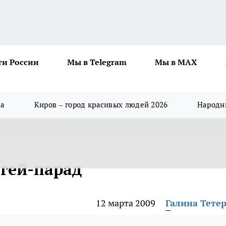
ти России
Мы в Telegram
Мы в MAX
да
Киров – город красивых людей 2026
Народны
 гей-парад
12 марта 2009
Галина Тете