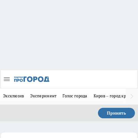
Эксклюзив
Эксперимент
Голос города
Киров – город красив
Принять