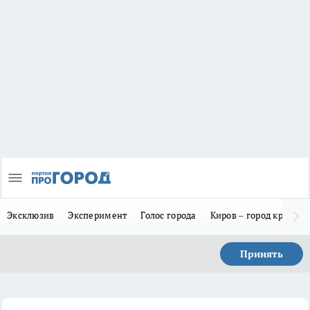
Эксклюзив
Эксперимент
Голос города
Киров – город красив
Принять