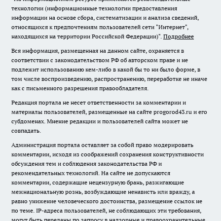
технологии (информационные технологии предоставления
информации на основе сбора, систематизации и анализа сведений,
относящихся к предпочтениям пользователей сети "Интернет",
находящихся на территории Российской Федерации)".
Подробнее
Вся информация, размещенная на данном сайте, охраняется в
соответствии с законодательством РФ об авторском праве и не
подлежит использованию кем-либо в какой бы то ни было форме, в
том числе воспроизведению, распространению, переработке не иначе
как с письменного разрешения правообладателя.
Редакция портала не несет ответственности за комментарии и
материалы пользователей, размещенные на сайте progorod43.ru и его
субдоменах. Мнение редакции и пользователей сайта может не
совпадать.
Администрация портала оставляет за собой право модерировать
комментарии, исходя из соображений сохранения конструктивности
обсуждения тем и соблюдения законодательства РФ и
рекомендательных технологий. На сайте не допускаются
комментарии, содержащие нецензурную брань, разжигающие
межнациональную рознь, возбуждающие ненависть или вражду, а
равно унижение человеческого достоинства, размещение ссылок не
по теме. IP-адреса пользователей, не соблюдающих эти требования,
могут быть переданы по запросу в надзорные и правоохранительные