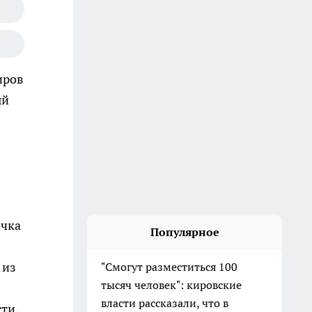
иров
ый
очка
Популярное
 из
"Смогут разместиться 100
тысяч человек": кировские
власти рассказали, что в
ти,