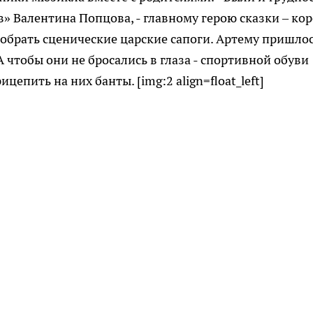
в» Валентина Попцова, - главному герою сказки – ко
одобрать сценические царские сапоги. Артему пришло
А чтобы они не бросались в глаза - спортивной обуви
цепить на них банты. [img:2 align=float_left]