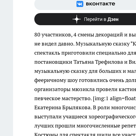
80 участников, 4 смены декораций и выс
не видел давно.
Музыкальную сказку "Ко
спектакль приготовили специально дл
постановщики Татьяна Трефилова и Ви
музыкальную сказку для больших и мале
фееричному шоу готовились очень долг
организаторы мюзикла провели кастинг
певческое мастерство. [img:1 align=floa
Екатерина Брылякова. В роли многочис
выступали учащиеся хореографического
лучших прошли многочисленные репети
Костюмы для спектакля шили все участ