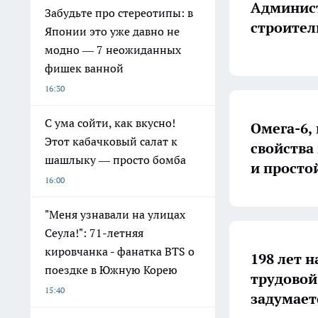
Админист
Забудьте про стереотипы: в
строител
Японии это уже давно не
модно — 7 неожиданных
фишек ванной
16:30
С ума сойти, как вкусно!
Омега-6,
Этот кабачковый салат к
свойства
шашлыку — просто бомба
и просто
16:00
"Меня узнавали на улицах
Сеула!": 71-летняя
кировчанка - фанатка BTS о
198 лет н
поездке в Южную Корею
трудовой
15:40
задумает