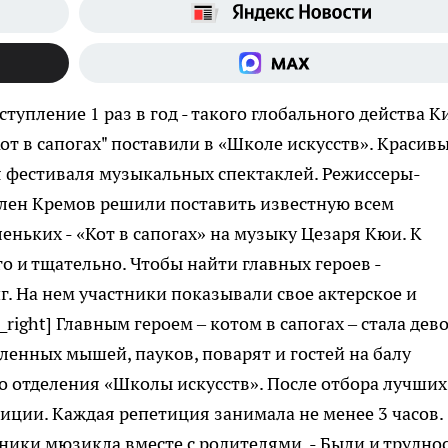
тупление 1 раз в год - такого глобального действа К
т в сапогах" поставили в «Школе искусств». Красив
я фестиваля музыкальных спектаклей. Режиссеры-
лен Кремов решили поставить известную всем
ньких - «Кот в сапогах» на музыку Цезаря Кюи. К
о и тщательно. Чтобы найти главных героев -
. На нем участники показывали свое актерское и
t_right] Главным героем – котом в сапогах – стала дев
ленных мышей, пауков, поварят и гостей на балу
 отделения «Школы искусств». После отбора лучших
ции. Каждая репетиция занимала не менее 3 часов.
ники мюзикла вместе с родителями. - Были и труднос