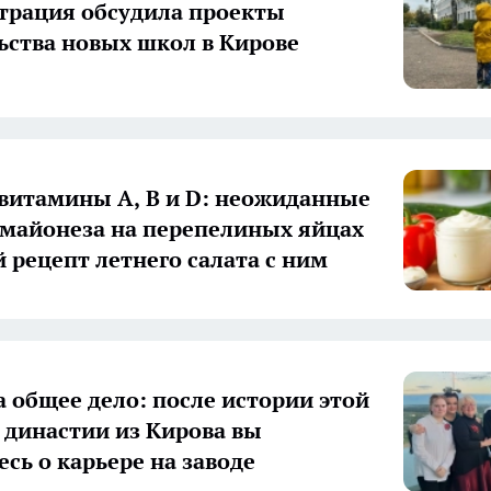
рация обсудила проекты
ьства новых школ в Кирове
 витамины А, В и D: неожиданные
 майонеза на перепелиных яйцах
й рецепт летнего салата с ним
а общее дело: после истории этой
 династии из Кирова вы
есь о карьере на заводе