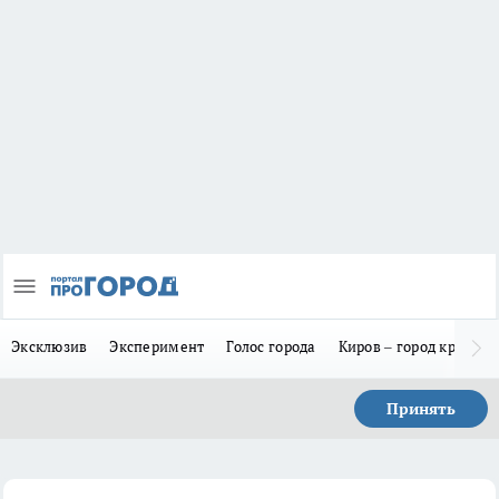
Эксклюзив
Эксперимент
Голос города
Киров – город красив
Принять