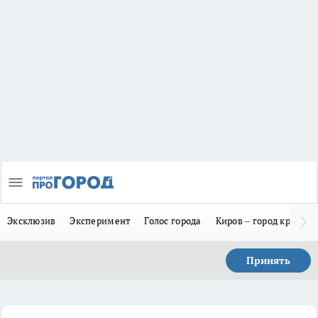
Эксклюзив
Эксперимент
Голос города
Киров – город красив
Принять