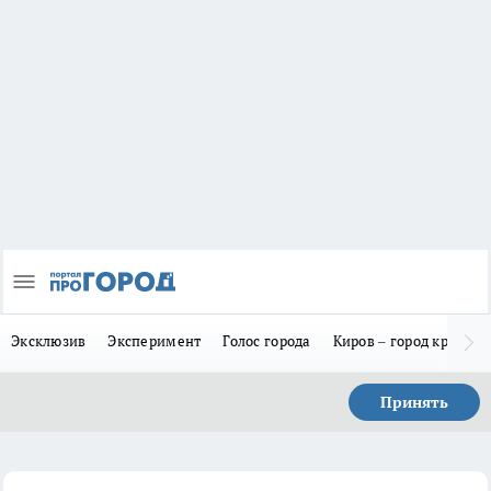
Эксклюзив
Эксперимент
Голос города
Киров – город красив
Принять