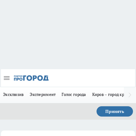
Эксклюзив
Эксперимент
Голос города
Киров – город красив
Принять