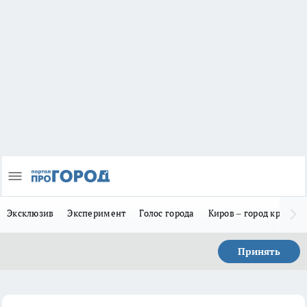
Эксклюзив
Эксперимент
Голос города
Киров – город красив
Принять