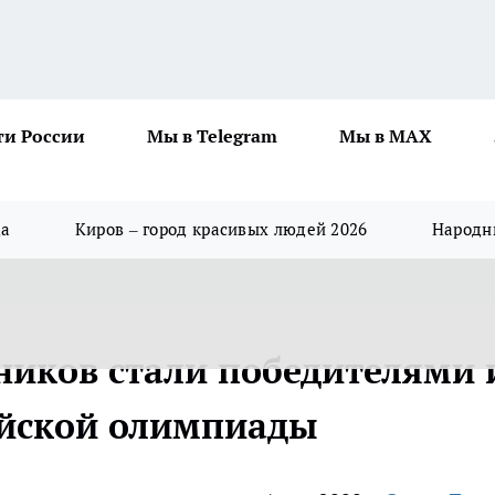
ти России
Мы в Telegram
Мы в MAX
да
Киров – город красивых людей 2026
Народны
ников стали победителями 
ийской олимпиады