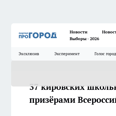
Новости
Новос
Выборы - 2026
Эксклюзив
Эксперимент
Голос горо
37 кировских школь
призёрами Всеросс