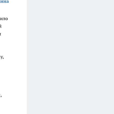
вина
дило
й
и
у,
в
,