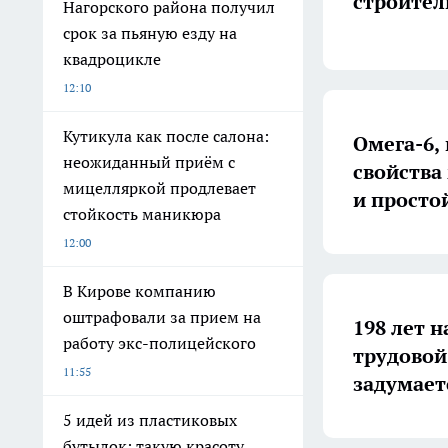
строител
Нагорского района получил
срок за пьяную езду на
квадроцикле
12:10
Кутикула как после салона:
Омега-6,
неожиданный приём с
свойства
мицелляркой продлевает
и просто
стойкость маникюра
12:00
В Кирове компанию
оштрафовали за прием на
198 лет н
работу экс-полицейского
трудовой
11:55
задумает
5 идей из пластиковых
бутылок: такую красоту