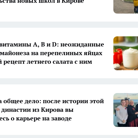
ьства новых школ в Кирове
 витамины А, В и D: неожиданные
 майонеза на перепелиных яйцах
й рецепт летнего салата с ним
а общее дело: после истории этой
 династии из Кирова вы
есь о карьере на заводе