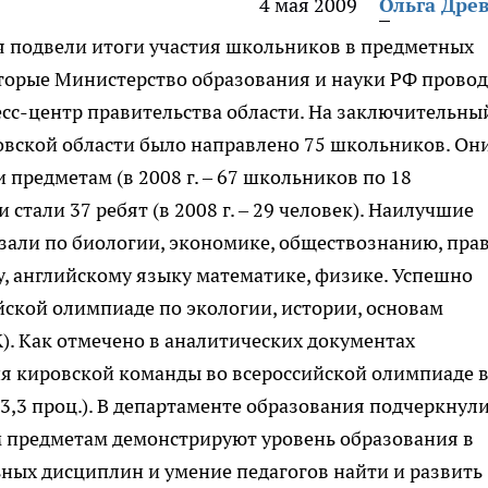
4 мая 2009
Ольга Дре
я подвели итоги участия школьников в предметных
оторые Министерство образования и науки РФ прово
есс-центр правительства области.
На заключительны
овской области было направлено 75 школьников. Он
 предметам (в 2008 г. – 67 школьников по 18
стали 37 ребят (в 2008 г. – 29 человек). Наилучшие
али по биологии, экономике, обществознанию, прав
у, английскому языку математике, физике. Успешно
ской олимпиаде по экологии, истории, основам
. Как отмечено в аналитических документах
ия кировской команды во всероссийской олимпиаде 
 - 43,3 проц.). В департаменте образования подчеркнули
 предметам демонстрируют уровень образования в
ьных дисциплин и умение педагогов найти и развить