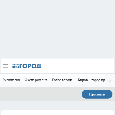
Эксклюзив
Эксперимент
Голос города
Киров – город красив
Принять