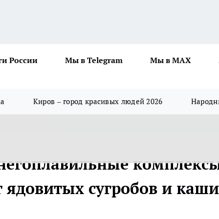
ти России
Мы в Telegram
Мы в MAX
да
Киров – город красивых людей 2026
Народны
снегоплавильные комплексы
т ядовитых сугробов и каши