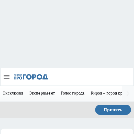
Эксклюзив
Эксперимент
Голос города
Киров – город красив
Принять