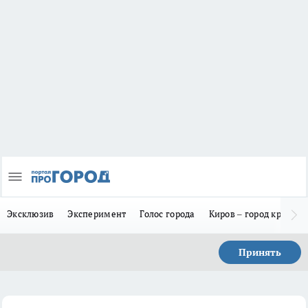
Эксклюзив
Эксперимент
Голос города
Киров – город красив
Принять