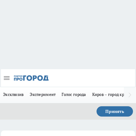
Эксклюзив
Эксперимент
Голос города
Киров – город красив
Принять