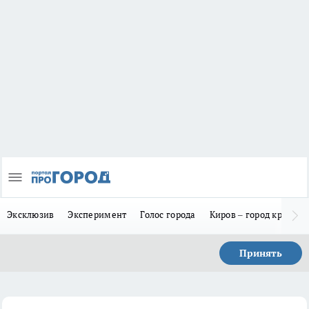
Эксклюзив
Эксперимент
Голос города
Киров – город красив
Принять