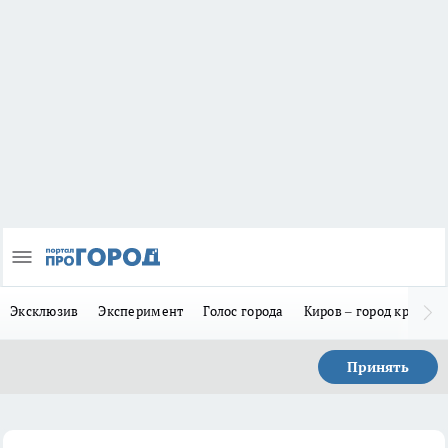
Эксклюзив
Эксперимент
Голос города
Киров – город красив
Принять