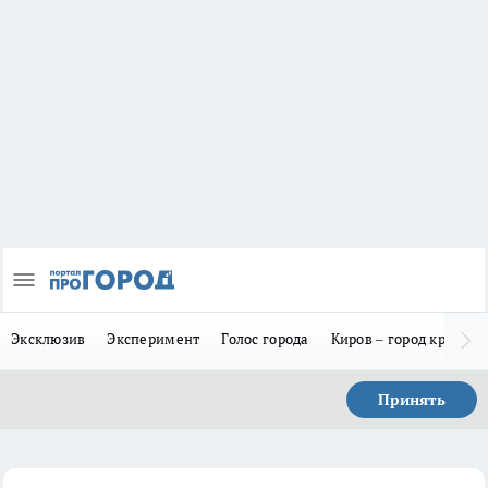
Эксклюзив
Эксперимент
Голос города
Киров – город красив
Принять