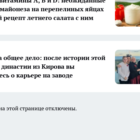
 витамины А, В и D: неожиданные
 майонеза на перепелиных яйцах
й рецепт летнего салата с ним
а общее дело: после истории этой
 династии из Кирова вы
есь о карьере на заводе
а этой странице отключены.