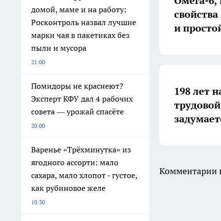
Омега-6,
домой, маме и на работу:
свойства
Росконтроль назвал лучшие
и просто
марки чая в пакетиках без
пыли и мусора
21:00
Помидоры не краснеют?
198 лет н
Эксперт КФУ дал 4 рабочих
трудовой
совета — урожай спасёте
задумает
20:00
Варенье «Трёхминутка» из
ягодного ассорти: мало
Комментарии н
сахара, мало хлопот - густое,
как рубиновое желе
19:30