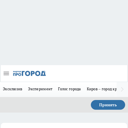
Эксклюзив
Эксперимент
Голос города
Киров – город красив
Принять