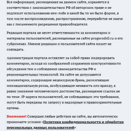
Вся информация, размещенная на данном сайте, охраняется в
соответствии с законодательством РФ об авторском праве и не
подлежит использованию кем-либо в какой бы то ни было форме, в
том числе воспроизведению, распространению, переработке не иначе
как с письменного разрешения правообладателя.
Редакция портала не несет ответственности за комментарии и
материалы пользователей, размещенные на сайте progorod43.ru и его
субдоменах. Мнение редакции и пользователей сайта может не
совпадать.
Администрация портала оставляет за собой право модерировать
комментарии, исходя из соображений сохранения конструктивности
обсуждения тем и соблюдения законодательства РФ и
рекомендательных технологий. На сайте не допускаются
комментарии, содержащие нецензурную брань, разжигающие
межнациональную рознь, возбуждающие ненависть или вражду, а
равно унижение человеческого достоинства, размещение ссылок не
по теме. IP-адреса пользователей, не соблюдающих эти требования,
могут быть переданы по запросу в надзорные и правоохранительные
органы.
Внимание!
Совершая любые действия на сайте, вы автоматически
принимаете условия «
Политики конфиденциальности и обработки
персональных данных пользователей
»