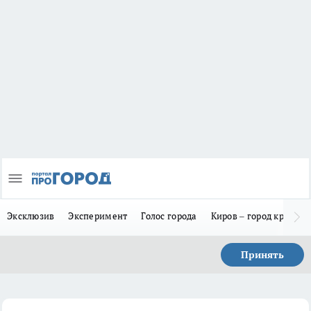
Эксклюзив
Эксперимент
Голос города
Киров – город красив
Принять