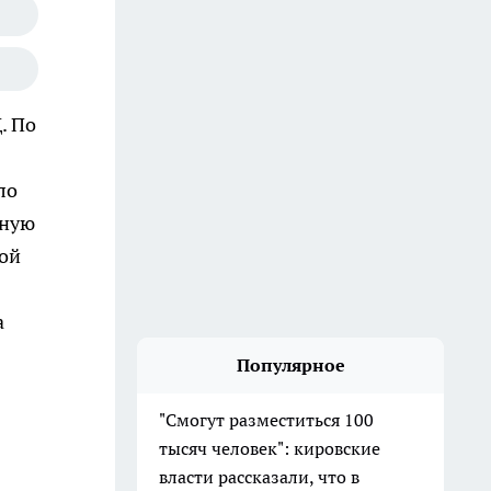
Д.
По
ло
сную
ной
а
Популярное
"Смогут разместиться 100
тысяч человек": кировские
власти рассказали, что в