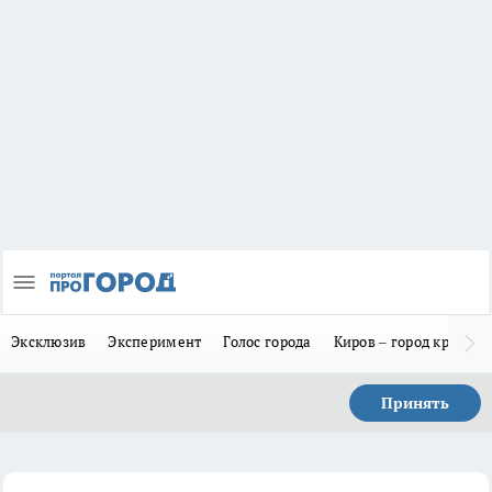
Эксклюзив
Эксперимент
Голос города
Киров – город красив
Принять