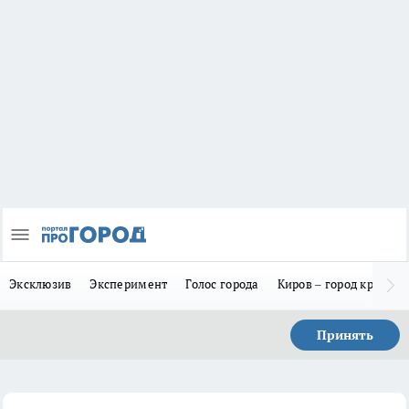
Эксклюзив
Эксперимент
Голос города
Киров – город красив
Принять