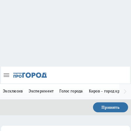
Эксклюзив
Эксперимент
Голос города
Киров – город красив
Принять