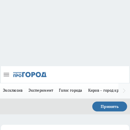
Эксклюзив
Эксперимент
Голос города
Киров – город красив
Принять