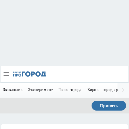
Эксклюзив
Эксперимент
Голос города
Киров – город красив
Принять