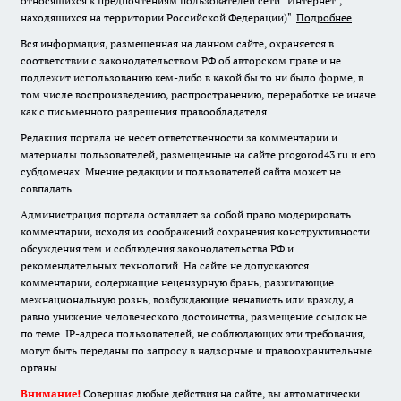
относящихся к предпочтениям пользователей сети "Интернет",
находящихся на территории Российской Федерации)".
Подробнее
Вся информация, размещенная на данном сайте, охраняется в
соответствии с законодательством РФ об авторском праве и не
подлежит использованию кем-либо в какой бы то ни было форме, в
том числе воспроизведению, распространению, переработке не иначе
как с письменного разрешения правообладателя.
Редакция портала не несет ответственности за комментарии и
материалы пользователей, размещенные на сайте progorod43.ru и его
субдоменах. Мнение редакции и пользователей сайта может не
совпадать.
Администрация портала оставляет за собой право модерировать
комментарии, исходя из соображений сохранения конструктивности
обсуждения тем и соблюдения законодательства РФ и
рекомендательных технологий. На сайте не допускаются
комментарии, содержащие нецензурную брань, разжигающие
межнациональную рознь, возбуждающие ненависть или вражду, а
равно унижение человеческого достоинства, размещение ссылок не
по теме. IP-адреса пользователей, не соблюдающих эти требования,
могут быть переданы по запросу в надзорные и правоохранительные
органы.
Внимание!
Совершая любые действия на сайте, вы автоматически