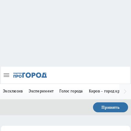
Эксклюзив
Эксперимент
Голос города
Киров – город красив
Принять