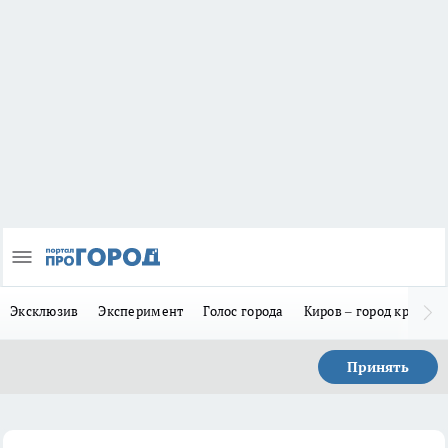
Эксклюзив
Эксперимент
Голос города
Киров – город красив
Принять