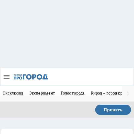
Эксклюзив
Эксперимент
Голос города
Киров – город красив
Принять