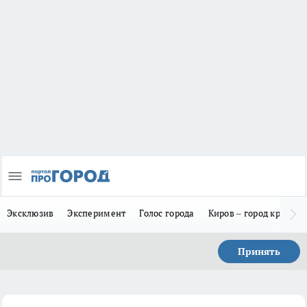
Эксклюзив
Эксперимент
Голос города
Киров – город красив
Принять