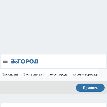
Эксклюзив
Эксперимент
Голос города
Киров – город красив
Принять