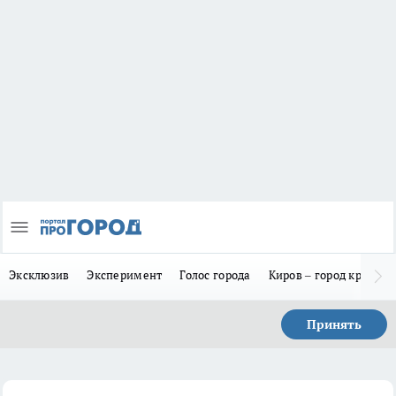
Эксклюзив
Эксперимент
Голос города
Киров – город красив
Принять