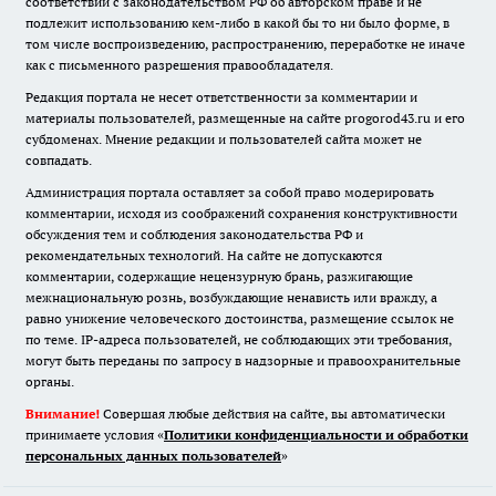
соответствии с законодательством РФ об авторском праве и не
подлежит использованию кем-либо в какой бы то ни было форме, в
том числе воспроизведению, распространению, переработке не иначе
как с письменного разрешения правообладателя.
Редакция портала не несет ответственности за комментарии и
материалы пользователей, размещенные на сайте progorod43.ru и его
субдоменах. Мнение редакции и пользователей сайта может не
совпадать.
Администрация портала оставляет за собой право модерировать
комментарии, исходя из соображений сохранения конструктивности
обсуждения тем и соблюдения законодательства РФ и
рекомендательных технологий. На сайте не допускаются
комментарии, содержащие нецензурную брань, разжигающие
межнациональную рознь, возбуждающие ненависть или вражду, а
равно унижение человеческого достоинства, размещение ссылок не
по теме. IP-адреса пользователей, не соблюдающих эти требования,
могут быть переданы по запросу в надзорные и правоохранительные
органы.
Внимание!
Совершая любые действия на сайте, вы автоматически
принимаете условия «
Политики конфиденциальности и обработки
персональных данных пользователей
»