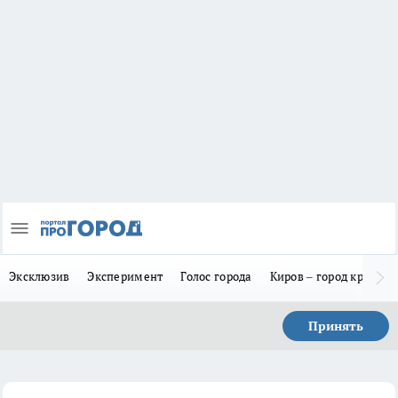
Эксклюзив
Эксперимент
Голос города
Киров – город красив
Принять