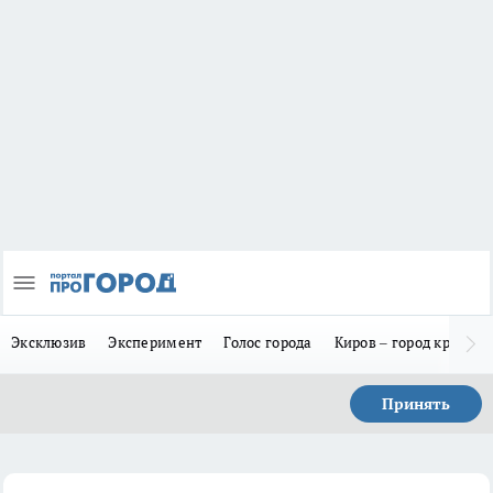
Эксклюзив
Эксперимент
Голос города
Киров – город красив
Принять