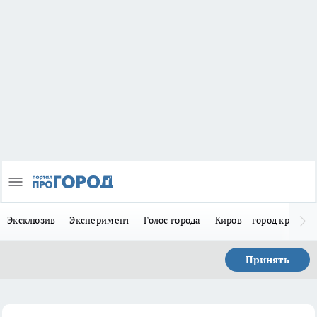
Эксклюзив
Эксперимент
Голос города
Киров – город красив
Принять