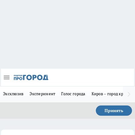
Эксклюзив
Эксперимент
Голос города
Киров – город красив
Принять