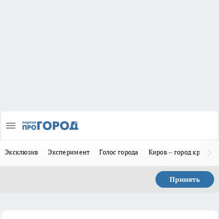
Эксклюзив
Эксперимент
Голос города
Киров – город красив
Принять