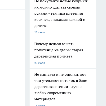
Не покупайте новые коврики:
их можно сделать своими
руками - техника плетения
косичек, знакомая каждой с
детства
23 июля
Почему нельзя вешать
полотенце на дверь: старая
деревенская примета
25 июля
Не минвата и не опилки: вот
чем утепляют потолок в бане
деревенские гении - лучше
любых современных
материалов
13 июля