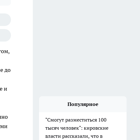
том,
е до
е и
Популярное
нно
"Смогут разместиться 100
ими
тысяч человек": кировские
власти рассказали, что в