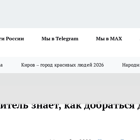
ти России
Мы в Telegram
Мы в MAX
да
Киров – город красивых людей 2026
Народны
тель знает, как добраться 