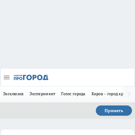
Эксклюзив
Эксперимент
Голос города
Киров – город красив
Принять